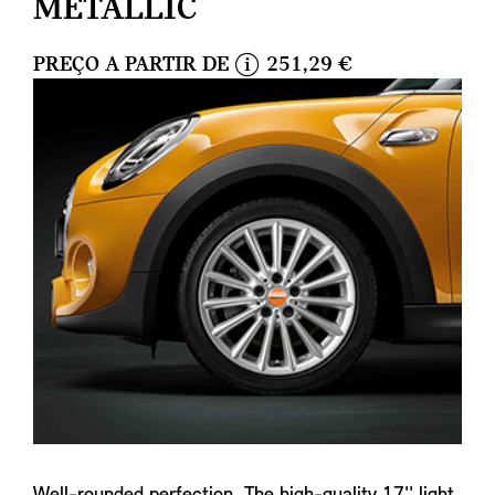
METALLIC
PREÇO A PARTIR DE
251,29 €
i
n
f
o