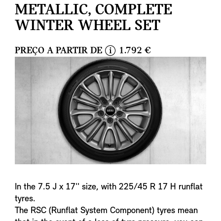
METALLIC, COMPLETE
WINTER WHEEL SET
PREÇO A PARTIR DE
1.792 €
i
n
f
o
In the 7.5 J x 17'' size, with 225/45 R 17 H runflat
tyres.
The RSC (Runflat System Component) tyres mean