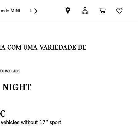
undo MINI
MINI Empresas
Pesquisar
Iniciar
Carrinho
Wishli
parceiro
sessão
de
MINI
MyMini
compras
SMA COM UMA VARIEDADE DE
06 IN BLACK
 NIGHT
 €
r vehicles without 17'' sport