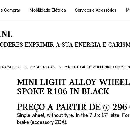
 e Comprar
Mobilidade Elétrica
Serviços e Acessórios
M
NI.
PODERES EXPRIMIR A SUA ENERGIA E CARI
LLOY WHEELS
SINGLE ALLOYS
MINI LIGHT ALLOY WHEEL NIGHT SPOKE R1
MINI LIGHT ALLOY WHEEL
SPOKE R106 IN BLACK
PREÇO A PARTIR DE
296
i
Single wheel, without tyre. In the 7 J x 17'' size. Fo
n
brake (accessory ZDA).
f