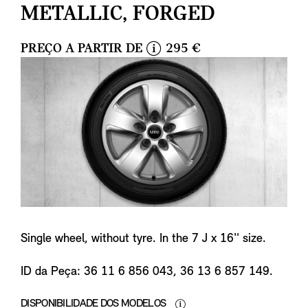
METALLIC, FORGED
PREÇO A PARTIR DE
295 €
i
n
f
o
Single wheel, without tyre. In the 7 J x 16'' size.
ID da Peça: 36 11 6 856 043, 36 13 6 857 149.
DISPONIBILIDADE DOS MODELOS