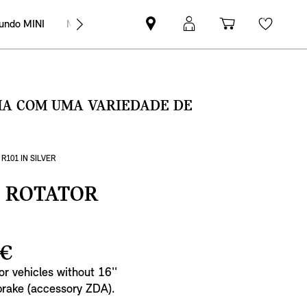
undo MINI
MINI Empresas
Pesquisar
Iniciar
Carrinho
Wishli
parceiro
sessão
de
MINI
MyMini
compras
SMA COM UMA VARIEDADE DE
R101 IN SILVER
L ROTATOR
 €
For vehicles without 16''
 brake (accessory ZDA).