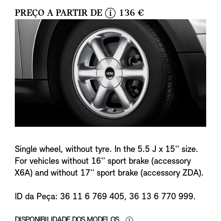
PREÇO A PARTIR DE
136 €
i
n
f
o
Single wheel, without tyre. In the 5.5 J x 15'' size.
For vehicles without 16'' sport brake (accessory
X6A) and without 17'' sport brake (accessory ZDA).
ID da Peça: 36 11 6 769 405, 36 13 6 770 999.
DISPONIBILIDADE DOS MODELOS