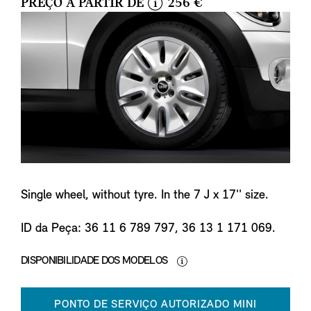
PREÇO A PARTIR DE
256 €
i
n
f
o
Single wheel, without tyre. In the 7 J x 17'' size.
ID da Peça: 36 11 6 789 797, 36 13 1 171 069.
DISPONIBILIDADE DOS MODELOS
PONTO DE SERVIÇO AUTORIZADO MINI