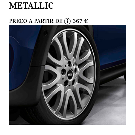
METALLIC
PREÇO A PARTIR DE
367 €
i
n
f
o