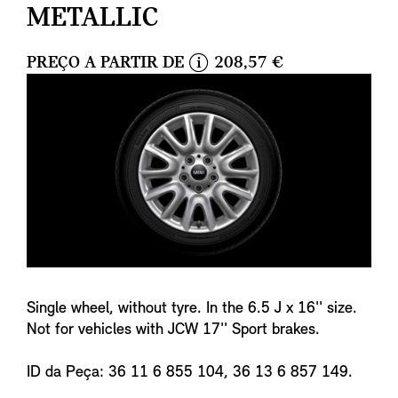
METALLIC
PREÇO A PARTIR DE
208,57 €
i
n
f
o
Single wheel, without tyre. In the 6.5 J x 16'' size.
Not for vehicles with JCW 17'' Sport brakes.
ID da Peça: 36 11 6 855 104, 36 13 6 857 149.