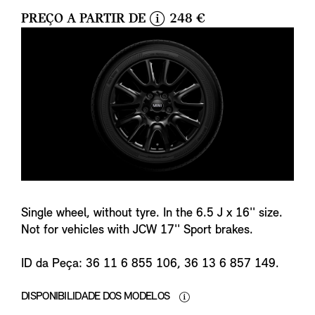
PREÇO A PARTIR DE
248 €
i
n
f
o
Single wheel, without tyre. In the 6.5 J x 16'' size.
Not for vehicles with JCW 17'' Sport brakes.
ID da Peça: 36 11 6 855 106, 36 13 6 857 149.
DISPONIBILIDADE DOS MODELOS