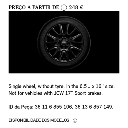
PREÇO A PARTIR DE
248 €
i
n
f
o
Single wheel, without tyre. In the 6.5 J x 16'' size.
Not for vehicles with JCW 17'' Sport brakes.
ID da Peça: 36 11 6 855 106, 36 13 6 857 149.
DISPONIBILIDADE DOS MODELOS