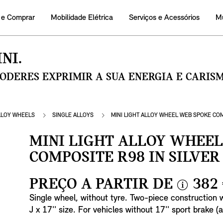
 e Comprar
Mobilidade Elétrica
Serviços e Acessórios
M
NI.
PODERES EXPRIMIR A SUA ENERGIA E CARI
LLOY WHEELS
SINGLE ALLOYS
MINI LIGHT ALLOY WHEEL WEB SPOKE COM
MINI LIGHT ALLOY WHEE
COMPOSITE R98 IN SILVER
PREÇO A PARTIR DE
382
i
Single wheel, without tyre. Two-piece construction w
n
J x 17'' size. For vehicles without 17'' sport brake 
f