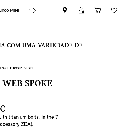
undo MINI
MINI Empresas
Pesquisar
Iniciar
Carrinho
Wishli
parceiro
sessão
de
MINI
MyMini
compras
SMA COM UMA VARIEDADE DE
POSITE R98 IN SILVER
L WEB SPOKE
 €
ith titanium bolts. In the 7
(accessory ZDA).