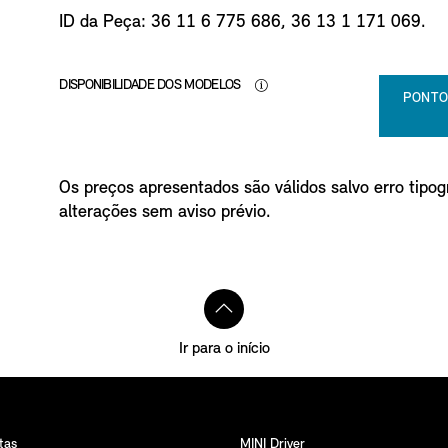
o
ID da Peça: 36 11 6 775 686, 36 13 1 171 069.
DISPONIBILIDADE DOS MODELOS
PONTO
Os preços apresentados são válidos salvo erro tipogr
alterações sem aviso prévio.
Ir para o início
tas
MINI Driver