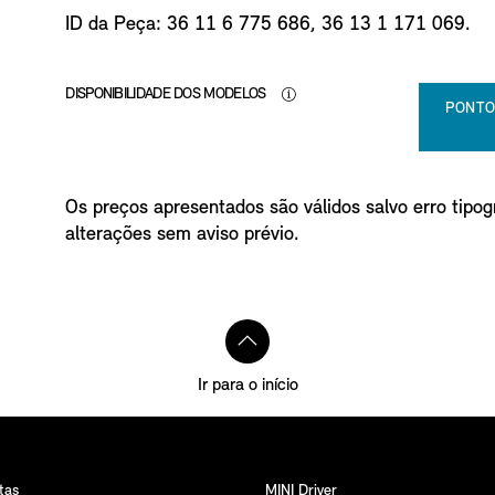
o
ID da Peça: 36 11 6 775 686, 36 13 1 171 069.
DISPONIBILIDADE DOS MODELOS
PONTO
Os preços apresentados são válidos salvo erro tipogr
alterações sem aviso prévio.
Ir para o início
tas
MINI Driver