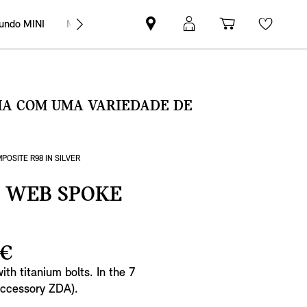
undo MINI
MINI Empresas
Pesquisar
Iniciar
Carrinho
Wishli
parceiro
sessão
de
MINI
MyMini
compras
SMA COM UMA VARIEDADE DE
POSITE R98 IN SILVER
L WEB SPOKE
 €
ith titanium bolts. In the 7
(accessory ZDA).