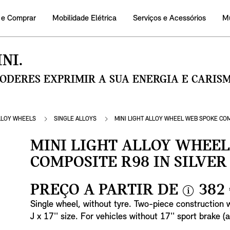
 e Comprar
Mobilidade Elétrica
Serviços e Acessórios
M
NI.
PODERES EXPRIMIR A SUA ENERGIA E CARI
LLOY WHEELS
SINGLE ALLOYS
MINI LIGHT ALLOY WHEEL WEB SPOKE COM
MINI LIGHT ALLOY WHEE
COMPOSITE R98 IN SILVER
PREÇO A PARTIR DE
382
i
Single wheel, without tyre. Two-piece construction w
n
J x 17'' size. For vehicles without 17'' sport brake 
f