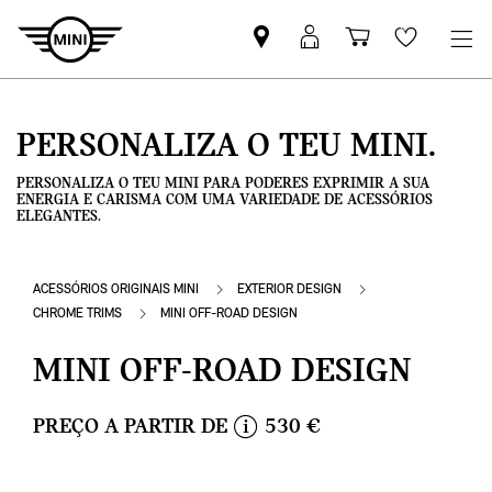
Pesquisar
Iniciar
Carrinho
Wishlis
parceiro
sessão
de
MINI
MyMini
compras
PERSONALIZA O TEU MINI.
PERSONALIZA O TEU MINI PARA PODERES EXPRIMIR A SUA
ENERGIA E CARISMA COM UMA VARIEDADE DE ACESSÓRIOS
ELEGANTES.
ACESSÓRIOS ORIGINAIS MINI
EXTERIOR DESIGN
CHROME TRIMS
MINI OFF-ROAD DESIGN
MINI OFF-ROAD DESIGN
PREÇO A PARTIR DE
530 €
i
n