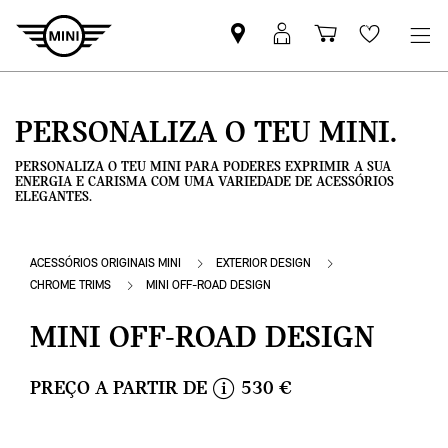
Pesquisar
Iniciar
Carrinho
Wishlis
parceiro
sessão
de
MINI
MyMini
compras
PERSONALIZA O TEU MINI.
PERSONALIZA O TEU MINI PARA PODERES EXPRIMIR A SUA
ENERGIA E CARISMA COM UMA VARIEDADE DE ACESSÓRIOS
ELEGANTES.
ACESSÓRIOS ORIGINAIS MINI
EXTERIOR DESIGN
CHROME TRIMS
MINI OFF-ROAD DESIGN
MINI OFF-ROAD DESIGN
PREÇO A PARTIR DE
530 €
i
n