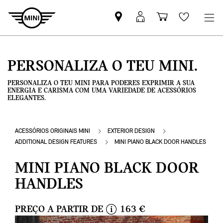
Pesquisar
Iniciar
Carrinho
Wishlis
parceiro
sessão
de
MINI
MyMini
compras
PERSONALIZA O TEU MINI.
PERSONALIZA O TEU MINI PARA PODERES EXPRIMIR A SUA
ENERGIA E CARISMA COM UMA VARIEDADE DE ACESSÓRIOS
ELEGANTES.
ACESSÓRIOS ORIGINAIS MINI
EXTERIOR DESIGN
ADDITIONAL DESIGN FEATURES
MINI PIANO BLACK DOOR HANDLES
MINI PIANO BLACK DOOR
HANDLES
PREÇO A PARTIR DE
163 €
i