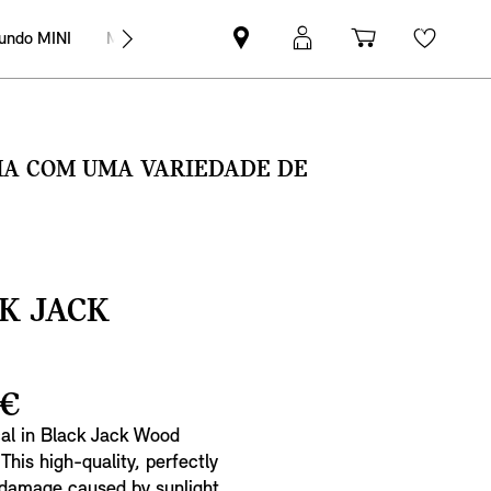
undo MINI
MINI Empresas
Pesquisar
Iniciar
Carrinho
Wishli
parceiro
sessão
de
MINI
MyMini
compras
SMA COM UMA VARIEDADE DE
K JACK
 €
al in Black Jack Wood
This high-quality, perfectly
 damage caused by sunlight