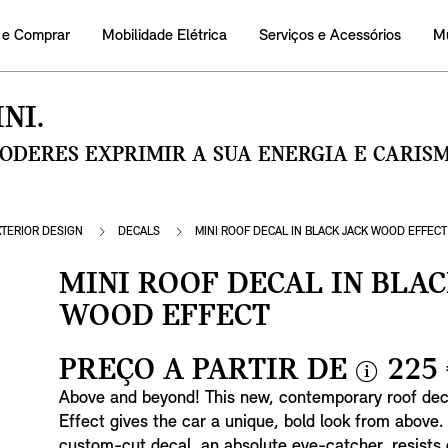
 e Comprar
Mobilidade Elétrica
Serviços e Acessórios
M
NI.
PODERES EXPRIMIR A SUA ENERGIA E CARI
XTERIOR DESIGN
DECALS
MINI ROOF DECAL IN BLACK JACK WOOD EFFECT
MINI ROOF DECAL IN BLAC
WOOD EFFECT
PREÇO A PARTIR DE
225
i
Above and beyond! This new, contemporary roof dec
n
Effect gives the car a unique, bold look from above. 
f
custom-cut decal, an absolute eye-catcher, resists