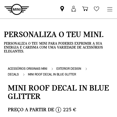
Pesquisar
Iniciar
Carrinho
Wishlis
parceiro
sessão
de
MINI
MyMini
compras
PERSONALIZA O TEU MINI.
PERSONALIZA O TEU MINI PARA PODERES EXPRIMIR A SUA
ENERGIA E CARISMA COM UMA VARIEDADE DE ACESSÓRIOS
ELEGANTES.
ACESSÓRIOS ORIGINAIS MINI
EXTERIOR DESIGN
DECALS
MINI ROOF DECAL IN BLUE GLITTER
MINI ROOF DECAL IN BLUE
GLITTER
PREÇO A PARTIR DE
225 €
i