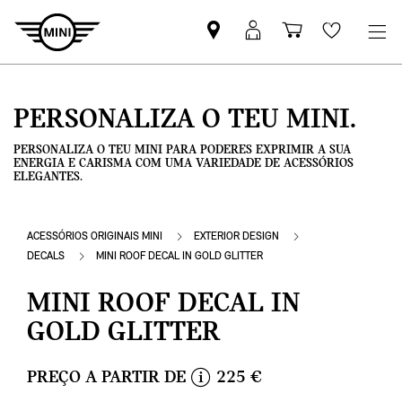
Pesquisar
Iniciar
Carrinho
Wishlis
parceiro
sessão
de
MINI
MyMini
compras
PERSONALIZA O TEU MINI.
PERSONALIZA O TEU MINI PARA PODERES EXPRIMIR A SUA
ENERGIA E CARISMA COM UMA VARIEDADE DE ACESSÓRIOS
ELEGANTES.
ACESSÓRIOS ORIGINAIS MINI
EXTERIOR DESIGN
DECALS
MINI ROOF DECAL IN GOLD GLITTER
MINI ROOF DECAL IN
GOLD GLITTER
PREÇO A PARTIR DE
225 €
i