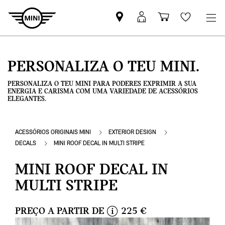
Pesquisar
Iniciar
Carrinho
Wishlis
parceiro
sessão
de
MINI
MyMini
compras
PERSONALIZA O TEU MINI.
PERSONALIZA O TEU MINI PARA PODERES EXPRIMIR A SUA
ENERGIA E CARISMA COM UMA VARIEDADE DE ACESSÓRIOS
ELEGANTES.
ACESSÓRIOS ORIGINAIS MINI
EXTERIOR DESIGN
DECALS
MINI ROOF DECAL IN MULTI STRIPE
MINI ROOF DECAL IN
MULTI STRIPE
PREÇO A PARTIR DE
225 €
i