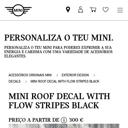
Pesquisar
Iniciar
Carrinho
Wishlis
parceiro
sessão
de
MINI
MyMini
compras
PERSONALIZA O TEU MINI.
PERSONALIZA O TEU MINI PARA PODERES EXPRIMIR A SUA
ENERGIA E CARISMA COM UMA VARIEDADE DE ACESSÓRIOS
ELEGANTES.
ACESSÓRIOS ORIGINAIS MINI
EXTERIOR DESIGN
DECALS
MINI ROOF DECAL WITH FLOW STRIPES BLACK
MINI ROOF DECAL WITH
FLOW STRIPES BLACK
PREÇO A PARTIR DE
300 €
i