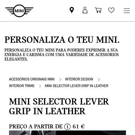
Pesquisar
Iniciar
Carrinho
Wishlis
parceiro
sessão
de
MINI
MyMini
compras
PERSONALIZA O TEU MINI.
PERSONALIZA O TEU MINI PARA PODERES EXPRIMIR A SUA
ENERGIA E CARISMA COM UMA VARIEDADE DE ACESSÓRIOS
ELEGANTES.
ACESSÓRIOS ORIGINAIS MINI
INTERIOR DESIGN
INTERIOR TRIMS
MINI SELECTOR LEVER GRIP IN LEATHER
MINI SELECTOR LEVER
GRIP IN LEATHER
PREÇO A PARTIR DE
61 €
i