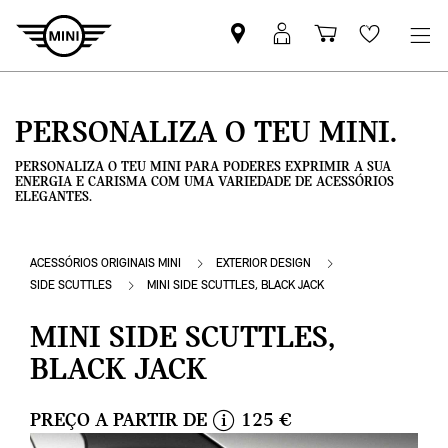
Pesquisar
Iniciar
Carrinho
Wishlis
parceiro
sessão
de
MINI
MyMini
compras
PERSONALIZA O TEU MINI.
PERSONALIZA O TEU MINI PARA PODERES EXPRIMIR A SUA
ENERGIA E CARISMA COM UMA VARIEDADE DE ACESSÓRIOS
ELEGANTES.
ACESSÓRIOS ORIGINAIS MINI
EXTERIOR DESIGN
SIDE SCUTTLES
MINI SIDE SCUTTLES, BLACK JACK
MINI SIDE SCUTTLES,
BLACK JACK
PREÇO A PARTIR DE
125 €
i