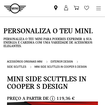
Pesquisar
Iniciar
Carrinho
Wishlis
parceiro
sessão
de
MINI
MyMini
compras
PERSONALIZA O TEU MINI.
PERSONALIZA O TEU MINI PARA PODERES EXPRIMIR A SUA
ENERGIA E CARISMA COM UMA VARIEDADE DE ACESSÓRIOS
ELEGANTES.
ACESSÓRIOS ORIGINAIS MINI
EXTERIOR DESIGN
SIDE SCUTTLES
MINI SIDE SCUTTLES IN COOPER S DESIGN
MINI SIDE SCUTTLES IN
COOPER S DESIGN
PREÇO A PARTIR DE
119,36 €
i