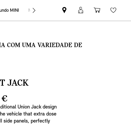
undo MINI
MINI Empresas
Pesquisar
Iniciar
Carrinho
Wishli
parceiro
sessão
de
MINI
MyMini
compras
SMA COM UMA VARIEDADE DE
HT JACK
 €
aditional Union Jack design
the vehicle that extra dose
NI side panels, perfectly