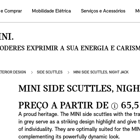
 e Comprar
Mobilidade Elétrica
Serviços e Acessórios
M
NI.
PODERES EXPRIMIR A SUA ENERGIA E CARI
XTERIOR DESIGN
SIDE SCUTTLES
MINI SIDE SCUTTLES, NIGHT JACK
MINI SIDE SCUTTLES, NIG
PREÇO A PARTIR DE
65,5
i
A proud heritage. The MINI side scuttles with the tr
n
in grey serve as a striking design highlight and give 
f
of individuality. They are optimally suited for the MI
o
complementing its powerfully dynamic look.