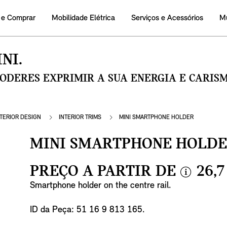
 e Comprar
Mobilidade Elétrica
Serviços e Acessórios
M
NI.
PODERES EXPRIMIR A SUA ENERGIA E CARI
NTERIOR DESIGN
INTERIOR TRIMS
MINI SMARTPHONE HOLDER
MINI SMARTPHONE HOLD
PREÇO A PARTIR DE
26,7
i
Smartphone holder on the centre rail.
n
f
ID da Peça: 51 16 9 813 165.
o