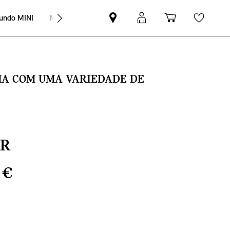
undo MINI
MINI Empresas
Pesquisar
Iniciar
Carrinho
Wishli
parceiro
sessão
de
MINI
MyMini
compras
SMA COM UMA VARIEDADE DE
ER
 €