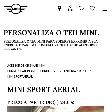
Pesquisar
Iniciar
Carrinho
Wishlis
parceiro
sessão
de
MINI
MyMini
compras
PERSONALIZA O TEU MINI.
PERSONALIZA O TEU MINI PARA PODERES EXPRIMIR A SUA
ENERGIA E CARISMA COM UMA VARIEDADE DE ACESSÓRIOS
ELEGANTES.
ACESSÓRIOS ORIGINAIS MINI
COMMUNICATION AND TECHNOLOGY
ENTERTAINMENT
MINI SPORT AERIAL
MINI SPORT AERIAL
PREÇO A PARTIR DE
24,6 €
i