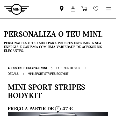
Pesquisar
Iniciar
Carrinho
Wishlis
parceiro
sessão
de
MINI
MyMini
compras
PERSONALIZA O TEU MINI.
PERSONALIZA O TEU MINI PARA PODERES EXPRIMIR A SUA
ENERGIA E CARISMA COM UMA VARIEDADE DE ACESSÓRIOS
ELEGANTES.
ACESSÓRIOS ORIGINAIS MINI
EXTERIOR DESIGN
DECALS
MINI SPORT STRIPES BODYKIT
MINI SPORT STRIPES
BODYKIT
PREÇO A PARTIR DE
47 €
i