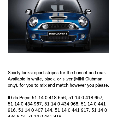
n
f
o
Sporty looks: sport stripes for the bonnet and rear.
Available in white, black, or silver (MINI Clubman
only), for you to mix and match however you please.
ID da Peça: 51 14 0 418 656, 51 14 0 418 657,
51 14 0 434 967, 51 14 0 434 968, 51 14 0 441
916, 51 14 0 407 144, 51 14 0 441 917, 51 14 0
434 973, 51 14 0 441 918.