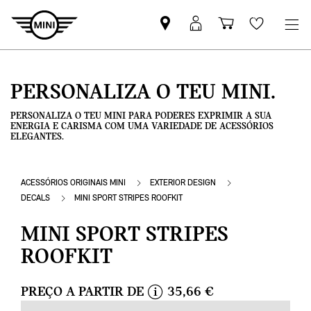
Pesquisar
Iniciar
Carrinho
Wishlis
parceiro
sessão
de
MINI
MyMini
compras
PERSONALIZA O TEU MINI.
PERSONALIZA O TEU MINI PARA PODERES EXPRIMIR A SUA
ENERGIA E CARISMA COM UMA VARIEDADE DE ACESSÓRIOS
ELEGANTES.
ACESSÓRIOS ORIGINAIS MINI
EXTERIOR DESIGN
DECALS
MINI SPORT STRIPES ROOFKIT
MINI SPORT STRIPES
ROOFKIT
PREÇO A PARTIR DE
35,66 €
i