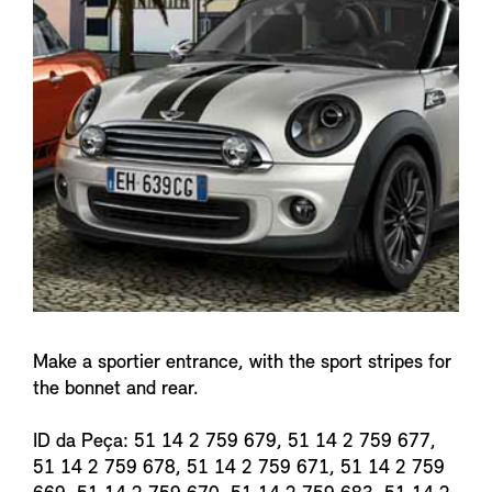
f
o
Make a sportier entrance, with the sport stripes for
the bonnet and rear.
ID da Peça: 51 14 2 759 679, 51 14 2 759 677,
51 14 2 759 678, 51 14 2 759 671, 51 14 2 759