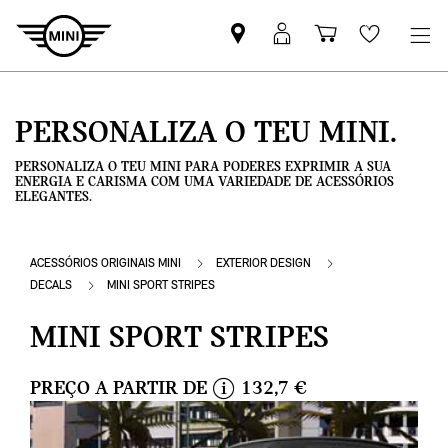
Pesquisar
Iniciar
Carrinho
Wishlis
parceiro
sessão
de
MINI
MyMini
compras
PERSONALIZA O TEU MINI.
PERSONALIZA O TEU MINI PARA PODERES EXPRIMIR A SUA
ENERGIA E CARISMA COM UMA VARIEDADE DE ACESSÓRIOS
ELEGANTES.
ACESSÓRIOS ORIGINAIS MINI
EXTERIOR DESIGN
DECALS
MINI SPORT STRIPES
MINI SPORT STRIPES
PREÇO A PARTIR DE
132,7 €
i
n