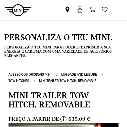
Pesquisar
Iniciar
Carrinho
Wishlis
parceiro
sessão
de
MINI
MyMini
compras
PERSONALIZA O TEU MINI.
PERSONALIZA O TEU MINI PARA PODERES EXPRIMIR A SUA
ENERGIA E CARISMA COM UMA VARIEDADE DE ACESSÓRIOS
ELEGANTES.
ACESSÓRIOS ORIGINAIS MINI
LUGGAGE AND LEISURE
TOW HITCHES
MINI TRAILER TOW HITCH, REMOVABLE
MINI TRAILER TOW
HITCH, REMOVABLE
PREÇO A PARTIR DE
639,09 €
i