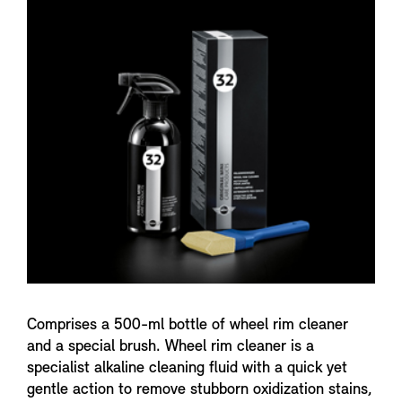
n
f
o
Comprises a 500-ml bottle of wheel rim cleaner
and a special brush. Wheel rim cleaner is a
specialist alkaline cleaning fluid with a quick yet
gentle action to remove stubborn oxidization stains,