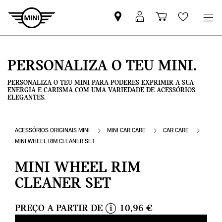
Pesquisar
Iniciar
Carrinho
Wishlis
parceiro
sessão
de
MINI
MyMini
compras
PERSONALIZA O TEU MINI.
PERSONALIZA O TEU MINI PARA PODERES EXPRIMIR A SUA
ENERGIA E CARISMA COM UMA VARIEDADE DE ACESSÓRIOS
ELEGANTES.
ACESSÓRIOS ORIGINAIS MINI
MINI CAR CARE
CAR CARE
MINI WHEEL RIM CLEANER SET
MINI WHEEL RIM
CLEANER SET
PREÇO A PARTIR DE
10,96 €
i