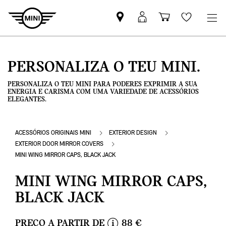
Pesquisar
Iniciar
Carrinho
Wishlis
parceiro
sessão
de
MINI
MyMini
compras
PERSONALIZA O TEU MINI.
PERSONALIZA O TEU MINI PARA PODERES EXPRIMIR A SUA
ENERGIA E CARISMA COM UMA VARIEDADE DE ACESSÓRIOS
ELEGANTES.
ACESSÓRIOS ORIGINAIS MINI
EXTERIOR DESIGN
EXTERIOR DOOR MIRROR COVERS
MINI WING MIRROR CAPS, BLACK JACK
MINI WING MIRROR CAPS,
BLACK JACK
PREÇO A PARTIR DE
88 €