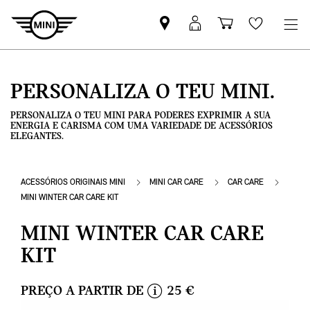
Pesquisar
Iniciar
Carrinho
Wishlis
parceiro
sessão
de
MINI
MyMini
compras
PERSONALIZA O TEU MINI.
PERSONALIZA O TEU MINI PARA PODERES EXPRIMIR A SUA
ENERGIA E CARISMA COM UMA VARIEDADE DE ACESSÓRIOS
ELEGANTES.
ACESSÓRIOS ORIGINAIS MINI
MINI CAR CARE
CAR CARE
MINI WINTER CAR CARE KIT
MINI WINTER CAR CARE
KIT
PREÇO A PARTIR DE
25 €
i