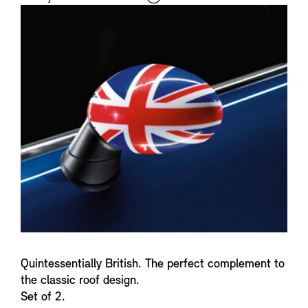
i
n
f
o
Quintessentially British. The perfect complement to
the classic roof design.
Set of 2.