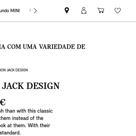
undo MINI
MINI Empresas
Pesquisar
Iniciar
Carrinho
Wishli
parceiro
sessão
de
MINI
MyMini
compras
SMA COM UMA VARIEDADE DE
ION JACK DESIGN
 JACK DESIGN
 €
h than with this classic
 them instead of the
ook at them. With their
 standard.