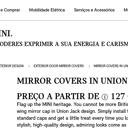
 e Comprar
Mobilidade Elétrica
Serviços e Acessórios
M
NI.
PODERES EXPRIMIR A SUA ENERGIA E CARI
XTERIOR DESIGN
EXTERIOR DOOR MIRROR COVERS
MIRROR COVERS IN UN
MIRROR COVERS IN UNION
PREÇO A PARTIR DE
127
i
Flag up the MINI heritage. You cannot be more Britis
n
wing mirror cap in Union Jack design. Simply install
f
standard caps and get a little treat every time you l
o
stylish, high-quality design, admiring looks come as