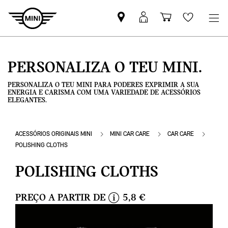
Pesquisar
Iniciar
Carrinho
Wishlis
parceiro
sessão
de
MINI
MyMini
compras
PERSONALIZA O TEU MINI.
PERSONALIZA O TEU MINI PARA PODERES EXPRIMIR A SUA
ENERGIA E CARISMA COM UMA VARIEDADE DE ACESSÓRIOS
ELEGANTES.
ACESSÓRIOS ORIGINAIS MINI
MINI CAR CARE
CAR CARE
POLISHING CLOTHS
POLISHING CLOTHS
PREÇO A PARTIR DE
5,8 €
i
n