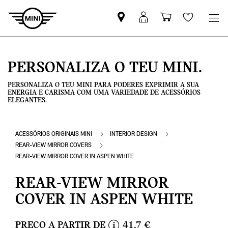
Pesquisar
Iniciar
Carrinho
Wishlis
parceiro
sessão
de
MINI
MyMini
compras
PERSONALIZA O TEU MINI.
PERSONALIZA O TEU MINI PARA PODERES EXPRIMIR A SUA
ENERGIA E CARISMA COM UMA VARIEDADE DE ACESSÓRIOS
ELEGANTES.
ACESSÓRIOS ORIGINAIS MINI
INTERIOR DESIGN
REAR-VIEW MIRROR COVERS
REAR-VIEW MIRROR COVER IN ASPEN WHITE
REAR-VIEW MIRROR
COVER IN ASPEN WHITE
PREÇO A PARTIR DE
41,7 €