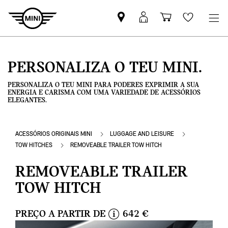
Pesquisar
Iniciar
Carrinho
Wishlis
parceiro
sessão
de
MINI
MyMini
compras
PERSONALIZA O TEU MINI.
PERSONALIZA O TEU MINI PARA PODERES EXPRIMIR A SUA
ENERGIA E CARISMA COM UMA VARIEDADE DE ACESSÓRIOS
ELEGANTES.
ACESSÓRIOS ORIGINAIS MINI
LUGGAGE AND LEISURE
TOW HITCHES
REMOVEABLE TRAILER TOW HITCH
REMOVEABLE TRAILER
TOW HITCH
PREÇO A PARTIR DE
642 €
i