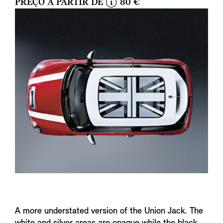
PREÇO A PARTIR DE
80 €
i
n
f
o
A more understated version of the Union Jack. The