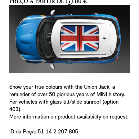
PREÇO A PARTIR DE
80 €
i
n
f
o
Show your true colours with the Union Jack, a
reminder of over 50 glorious years of MINI history.
For vehicles with glass tilt/slide sunroof (option
403).
More information on product availability on request.
ID da Peça: 51 14 2 207 805.