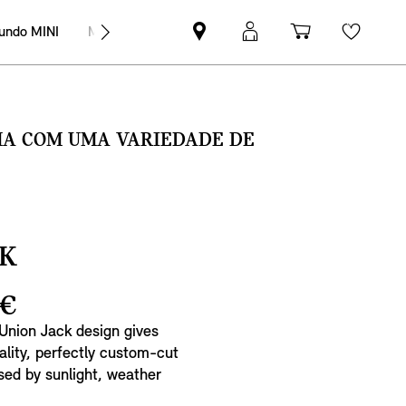
undo MINI
MINI Empresas
Pesquisar
Iniciar
Carrinho
Wishli
parceiro
sessão
de
MINI
MyMini
compras
SMA COM UMA VARIEDADE DE
CK
 €
Union Jack design gives
ality, perfectly custom-cut
sed by sunlight, weather