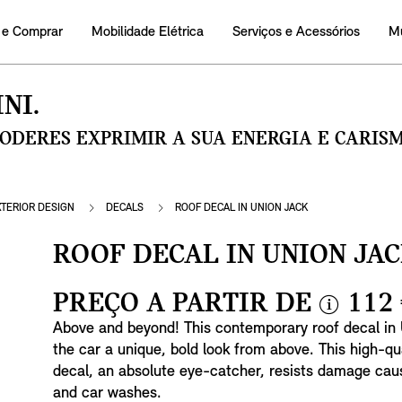
 e Comprar
Mobilidade Elétrica
Serviços e Acessórios
M
NI.
PODERES EXPRIMIR A SUA ENERGIA E CARI
XTERIOR DESIGN
DECALS
ROOF DECAL IN UNION JACK
ROOF DECAL IN UNION JA
PREÇO A PARTIR DE
112
i
Above and beyond! This contemporary roof decal in 
n
the car a unique, bold look from above. This high-qu
f
decal, an absolute eye-catcher, resists damage cau
o
and car washes.