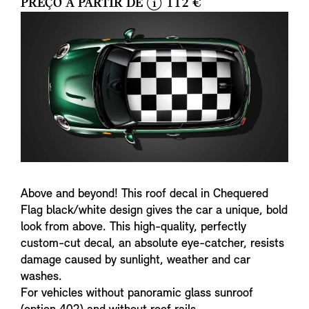
PREÇO A PARTIR DE
112 €
i
n
f
o
Above and beyond! This roof decal in Chequered
Flag black/white design gives the car a unique, bold
look from above. This high-quality, perfectly
custom-cut decal, an absolute eye-catcher, resists
damage caused by sunlight, weather and car
washes.
For vehicles without panoramic glass sunroof