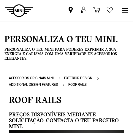
Pesquisar
Iniciar
Carrinho
Wishlis
parceiro
sessão
de
MINI
MyMini
compras
PERSONALIZA O TEU MINI.
PERSONALIZA O TEU MINI PARA PODERES EXPRIMIR A SUA
ENERGIA E CARISMA COM UMA VARIEDADE DE ACESSÓRIOS
ELEGANTES.
ACESSÓRIOS ORIGINAIS MINI
EXTERIOR DESIGN
ADDITIONAL DESIGN FEATURES
ROOF RAILS
ROOF RAILS
PREÇOS DISPONÍVEIS MEDIANTE
SOLICITAÇÃO. CONTACTA O TEU PARCEIRO
MINI.