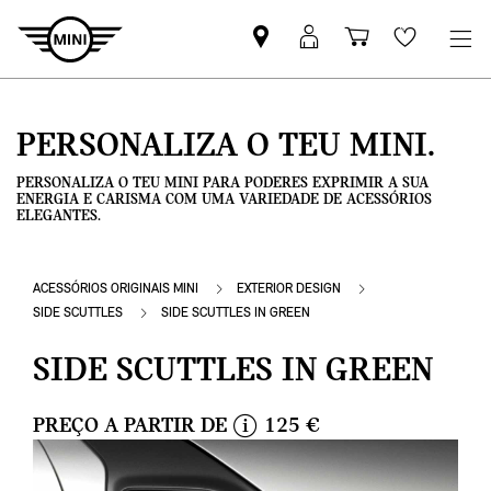
Pesquisar
Iniciar
Carrinho
Wishlis
parceiro
sessão
de
MINI
MyMini
compras
PERSONALIZA O TEU MINI.
PERSONALIZA O TEU MINI PARA PODERES EXPRIMIR A SUA
ENERGIA E CARISMA COM UMA VARIEDADE DE ACESSÓRIOS
ELEGANTES.
ACESSÓRIOS ORIGINAIS MINI
EXTERIOR DESIGN
SIDE SCUTTLES
SIDE SCUTTLES IN GREEN
SIDE SCUTTLES IN GREEN
PREÇO A PARTIR DE
125 €
i
n