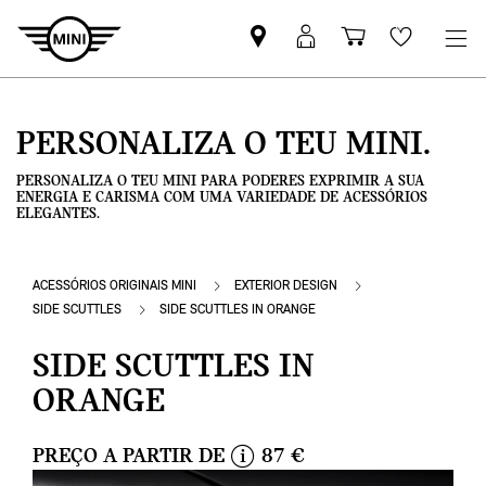
Pesquisar
Iniciar
Carrinho
Wishlis
parceiro
sessão
de
MINI
MyMini
compras
PERSONALIZA O TEU MINI.
PERSONALIZA O TEU MINI PARA PODERES EXPRIMIR A SUA
ENERGIA E CARISMA COM UMA VARIEDADE DE ACESSÓRIOS
ELEGANTES.
ACESSÓRIOS ORIGINAIS MINI
EXTERIOR DESIGN
SIDE SCUTTLES
SIDE SCUTTLES IN ORANGE
SIDE SCUTTLES IN
ORANGE
PREÇO A PARTIR DE
87 €
i