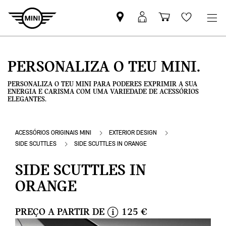
Pesquisar
Iniciar
Carrinho
Wishlis
parceiro
sessão
de
MINI
MyMini
compras
PERSONALIZA O TEU MINI.
PERSONALIZA O TEU MINI PARA PODERES EXPRIMIR A SUA
ENERGIA E CARISMA COM UMA VARIEDADE DE ACESSÓRIOS
ELEGANTES.
ACESSÓRIOS ORIGINAIS MINI
EXTERIOR DESIGN
SIDE SCUTTLES
SIDE SCUTTLES IN ORANGE
SIDE SCUTTLES IN
ORANGE
PREÇO A PARTIR DE
125 €
i