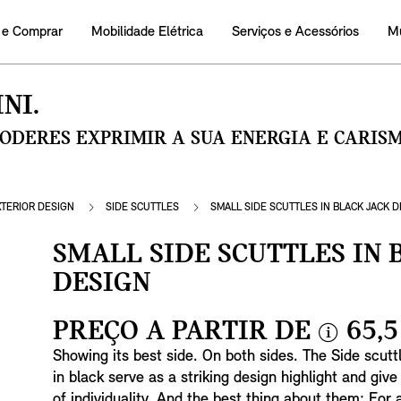
 e Comprar
Mobilidade Elétrica
Serviços e Acessórios
M
NI.
PODERES EXPRIMIR A SUA ENERGIA E CARI
XTERIOR DESIGN
SIDE SCUTTLES
SMALL SIDE SCUTTLES IN BLACK JACK 
SMALL SIDE SCUTTLES IN 
DESIGN
PREÇO A PARTIR DE
65,5
i
Showing its best side. On both sides. The Side scutt
n
in black serve as a striking design highlight and give
f
of individuality. And the best thing about them: For 