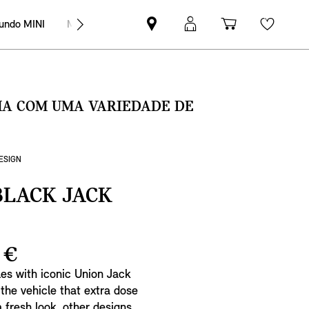
undo MINI
MINI Empresas
Pesquisar
Iniciar
Carrinho
Wishli
parceiro
sessão
de
MINI
MyMini
compras
SMA COM UMA VARIEDADE DE
DESIGN
BLACK JACK
 €
les with iconic Union Jack
 the vehicle that extra dose
a fresh look, other designs