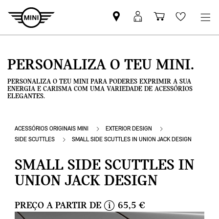
Pesquisar
Iniciar
Carrinho
Wishlis
parceiro
sessão
de
MINI
MyMini
compras
PERSONALIZA O TEU MINI.
PERSONALIZA O TEU MINI PARA PODERES EXPRIMIR A SUA
ENERGIA E CARISMA COM UMA VARIEDADE DE ACESSÓRIOS
ELEGANTES.
ACESSÓRIOS ORIGINAIS MINI
EXTERIOR DESIGN
SIDE SCUTTLES
SMALL SIDE SCUTTLES IN UNION JACK DESIGN
SMALL SIDE SCUTTLES IN
UNION JACK DESIGN
PREÇO A PARTIR DE
65,5 €
i