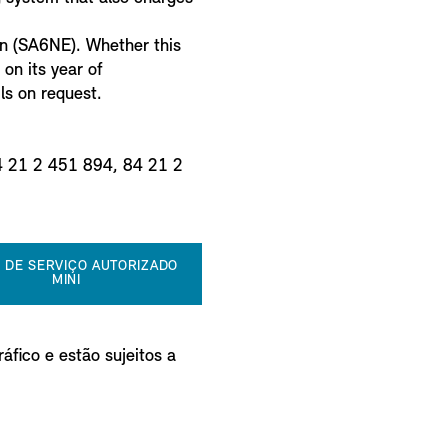
on (SA6NE). Whether this
on its year of
ls on request.
4 21 2 451 894, 84 21 2
 DE SERVIÇO AUTORIZADO
MINI
áfico e estão sujeitos a