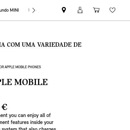
undo MINI
MINI Empresas
Pesquisar
Iniciar
Carrinho
Wishli
parceiro
sessão
de
MINI
MyMini
compras
SMA COM UMA VARIEDADE DE
FOR APPLE MOBILE PHONES
PLE MOBILE
 €
ent you can enjoy all of
ent features inside your
g system that also charges